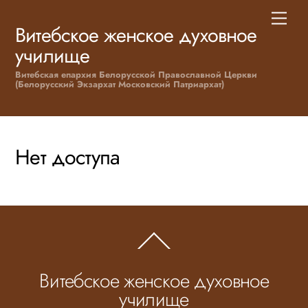
Skip
Men
to
Витебское женское духовное
content
училище
Витебская епархия Белорусской Православной Церкви
(Белорусский Экзархат Московский Патриархат)
Нет доступа
Back
To
Top
Витебское женское духовное
училище