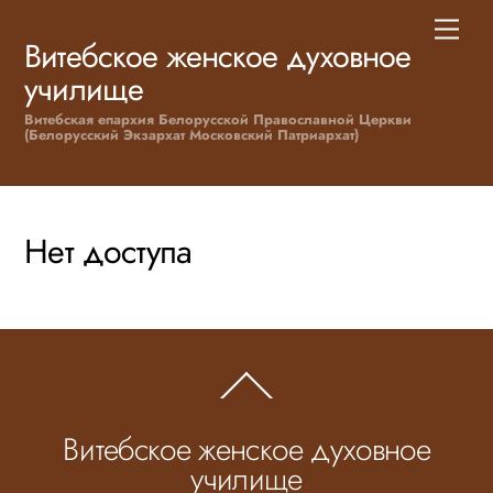
Skip
Men
to
Витебское женское духовное
content
училище
Витебская епархия Белорусской Православной Церкви
(Белорусский Экзархат Московский Патриархат)
Нет доступа
Back
To
Top
Витебское женское духовное
училище