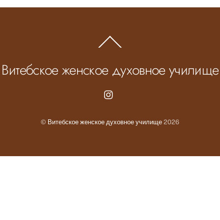
Back
To
Top
Витебское женское духовное училище
Instagram.com
©
Витебское женское духовное училище
2026