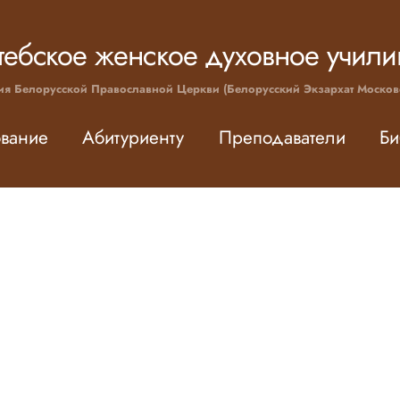
тебское женское духовное учил
ия Белорусской Православной Церкви (Белорусский Экзархат Москов
вание
Абитуриенту
Преподаватели
Би