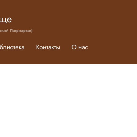
ище
ский Патриархат)
блиотека
Контакты
О нас