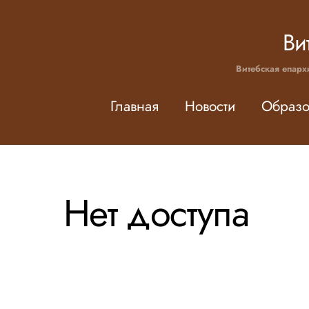
Skip
to
Ви
content
Витебская епарх
Главная
Новости
Образо
Нет доступа