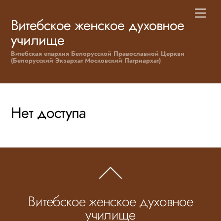
Skip
Men
to
Витебское женское духовное
content
училище
Витебская епархия Белорусской Православной Церкви
(Белорусский Экзархат Московский Патриархат)
Нет доступа
Back
To
Top
Витебское женское духовное
училище