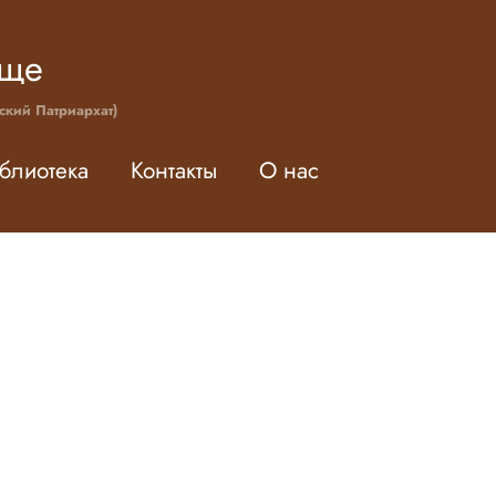
ище
ский Патриархат)
блиотека
Контакты
О нас