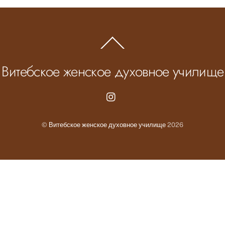
Back
To
Top
Витебское женское духовное училище
Instagram.com
©
Витебское женское духовное училище
2026