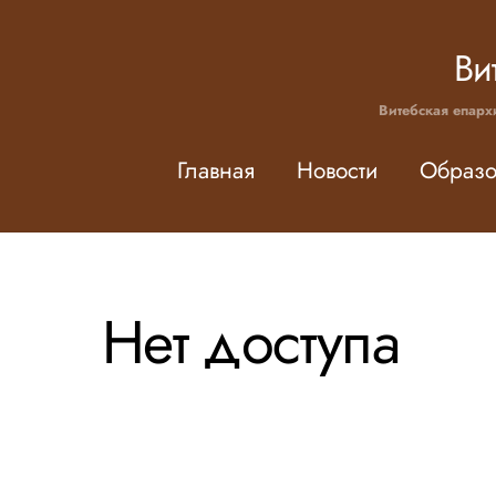
Skip
to
Ви
content
Витебская епарх
Главная
Новости
Образо
Нет доступа