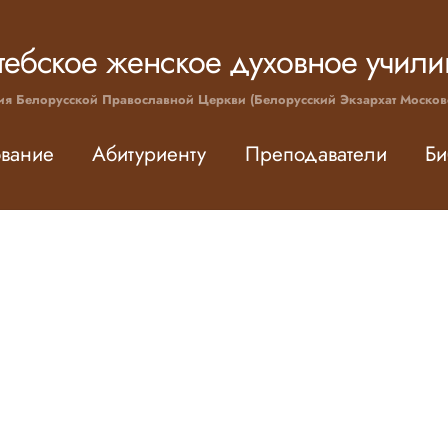
тебское женское духовное учил
ия Белорусской Православной Церкви (Белорусский Экзархат Москов
вание
Абитуриенту
Преподаватели
Би