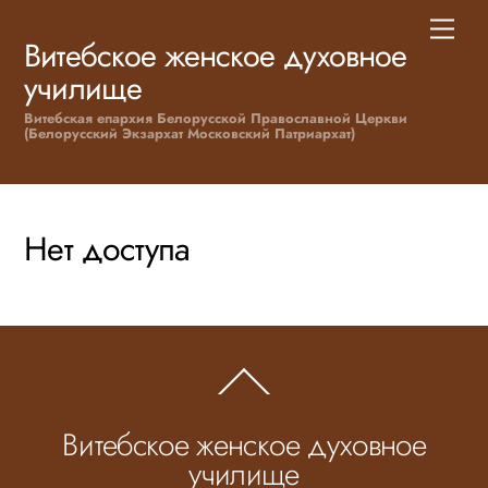
Skip
Men
to
Витебское женское духовное
content
училище
Витебская епархия Белорусской Православной Церкви
(Белорусский Экзархат Московский Патриархат)
Нет доступа
Back
To
Top
Витебское женское духовное
училище