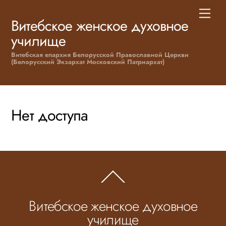
Skip
Men
to
Витебское женское духовное
content
училище
Витебская епархия Белорусской Православной Церкви
(Белорусский Экзархат Московский Патриархат)
Нет доступа
Back
To
Top
Витебское женское духовное
училище