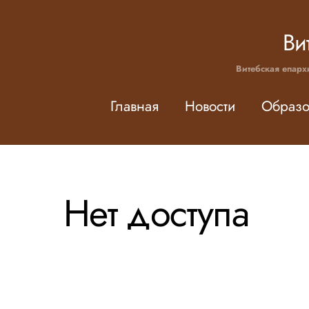
Skip
to
Ви
content
Витебская епарх
Главная
Новости
Образо
Нет доступа