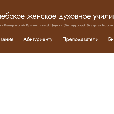
тебское женское духовное учил
ия Белорусской Православной Церкви (Белорусский Экзархат Москов
вание
Абитуриенту
Преподаватели
Би