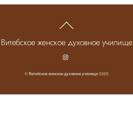
Back
To
Top
Витебское женское духовное училище
Instagram.com
©
Витебское женское духовное училище
2026