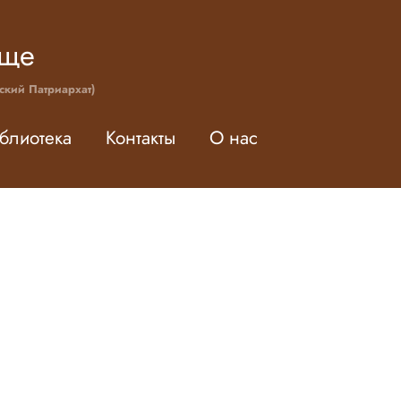
ище
ский Патриархат)
блиотека
Контакты
О нас