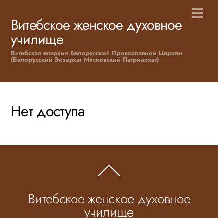
Skip
Men
to
Витебское женское духовное
content
училище
Витебская епархия Белорусской Православной Церкви
(Белорусский Экзархат Московский Патриархат)
Нет доступа
Back
To
Top
Витебское женское духовное
училище