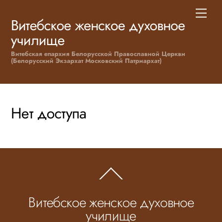
Skip
Men
to
Витебское женское духовное
content
училище
Витебская епархия Белорусской Православной Церкви
(Белорусский Экзархат Московский Патриархат)
Нет доступа
Back
To
Top
Витебское женское духовное
училище