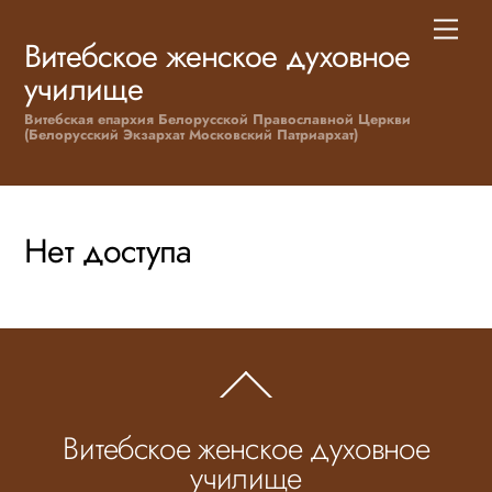
Skip
Men
to
Витебское женское духовное
content
училище
Витебская епархия Белорусской Православной Церкви
(Белорусский Экзархат Московский Патриархат)
Нет доступа
Back
To
Top
Витебское женское духовное
училище