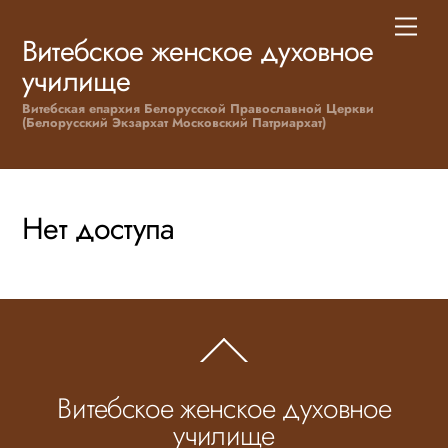
Skip
Men
to
Витебское женское духовное
content
училище
Витебская епархия Белорусской Православной Церкви
(Белорусский Экзархат Московский Патриархат)
Нет доступа
Back
To
Top
Витебское женское духовное
училище