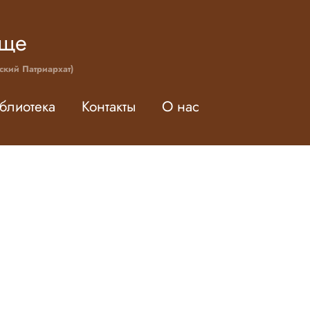
ище
ский Патриархат)
блиотека
Контакты
О нас