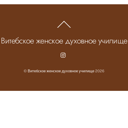
Back
To
Top
Витебское женское духовное училище
Instagram.com
©
Витебское женское духовное училище
2026