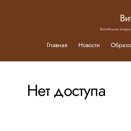
Skip
to
Ви
content
Витебская епарх
Главная
Новости
Образо
Нет доступа