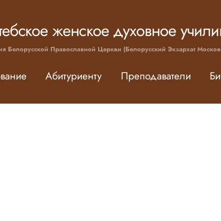
тебское женское духовное учил
ия Белорусской Православной Церкви (Белорусский Экзархат Москов
вание
Абитуриенту
Преподаватели
Би