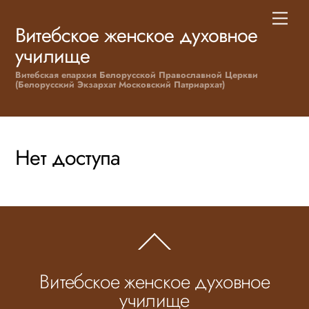
Skip
Men
to
Витебское женское духовное
content
училище
Витебская епархия Белорусской Православной Церкви
(Белорусский Экзархат Московский Патриархат)
Нет доступа
Back
To
Top
Витебское женское духовное
училище