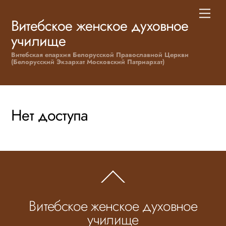
Skip
Men
to
Витебское женское духовное
content
училище
Витебская епархия Белорусской Православной Церкви
(Белорусский Экзархат Московский Патриархат)
Нет доступа
Back
To
Top
Витебское женское духовное
училище