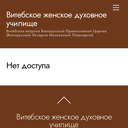
Skip
Men
to
Витебское женское духовное
content
училище
Витебская епархия Белорусской Православной Церкви
(Белорусский Экзархат Московский Патриархат)
Нет доступа
Back
To
Top
Витебское женское духовное
училище