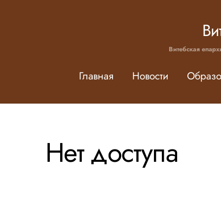
Skip
to
Ви
content
Витебская епарх
Главная
Новости
Образо
Нет доступа