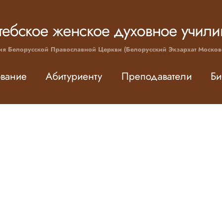
тебское женское духовное учил
ия Белорусской Православной Церкви (Белорусский Экзархат Москов
вание
Абитуриенту
Преподаватели
Би