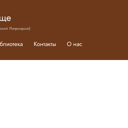
ище
ский Патриархат)
блиотека
Контакты
О нас