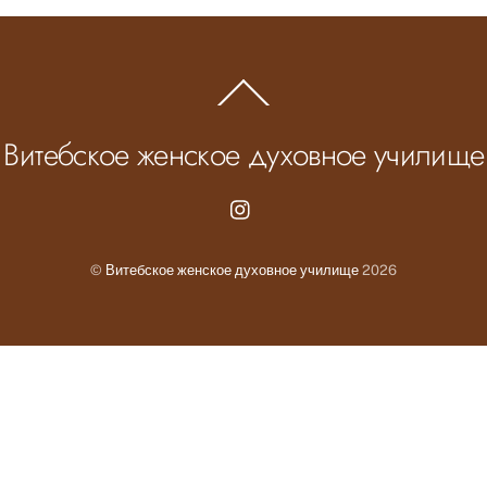
Back
To
Top
Витебское женское духовное училище
Instagram.com
©
Витебское женское духовное училище
2026