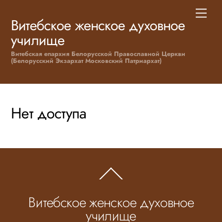
Skip
Men
to
Витебское женское духовное
content
училище
Витебская епархия Белорусской Православной Церкви
(Белорусский Экзархат Московский Патриархат)
Нет доступа
Back
To
Top
Витебское женское духовное
училище