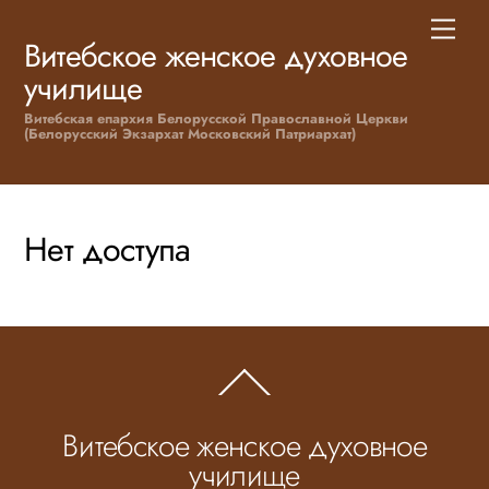
Skip
Men
to
Витебское женское духовное
content
училище
Витебская епархия Белорусской Православной Церкви
(Белорусский Экзархат Московский Патриархат)
Нет доступа
Back
To
Top
Витебское женское духовное
училище