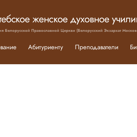
тебское женское духовное учил
ия Белорусской Православной Церкви (Белорусский Экзархат Москов
вание
Абитуриенту
Преподаватели
Би