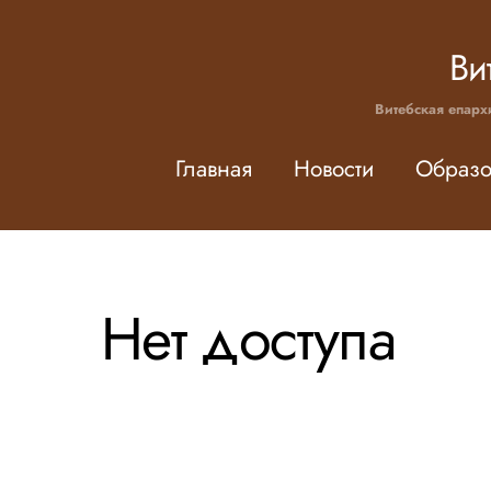
Skip
to
Ви
content
Витебская епарх
Главная
Новости
Образо
Нет доступа