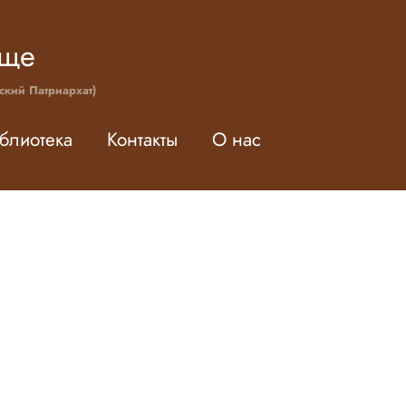
ище
ский Патриархат)
блиотека
Контакты
О нас