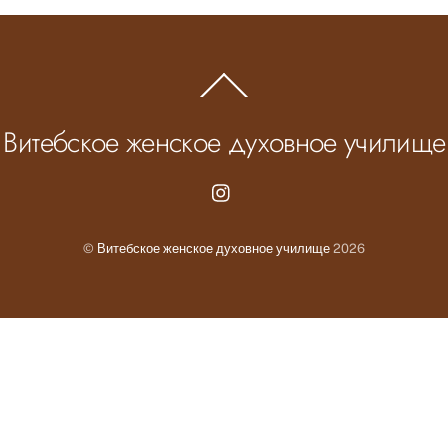
Back
To
Top
Витебское женское духовное училище
Instagram.com
©
Витебское женское духовное училище
2026