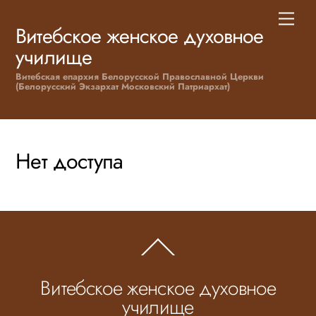
Skip
Men
to
Витебское женское духовное
content
училище
Витебская епархия Белорусской Православной Церкви
(Белорусский Экзархат Московский Патриархат)
Нет доступа
Back
To
Top
Витебское женское духовное
училище