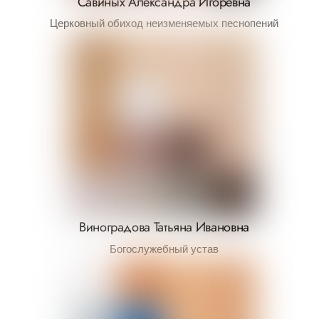
Савиных Александра Игоревна
Церковный обиход неизменяемых песнопений
Виноградова Татьяна Ивановна
Богослужебный устав