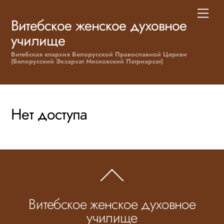
Skip
Men
to
Витебское женское духовное
content
училище
Витебская епархия Белорусской Православной Церкви
(Белорусский Экзархат Московский Патриархат)
Нет доступа
Back
To
Top
Витебское женское духовное
училище