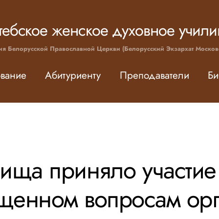
тебское женское духовное учил
ия Белорусской Православной Церкви (Белорусский Экзархат Москов
вание
Абитуриенту
Преподаватели
Би
ища приняло участие 
ященном вопросам ор