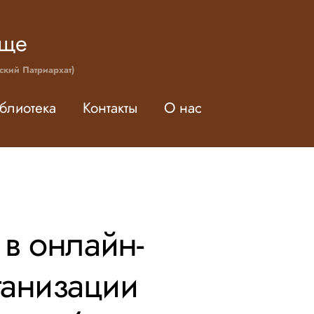
ище
ский Патриархат)
блиотека
Контакты
О нас
в онлайн-
ганизации