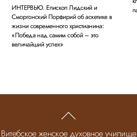
к
ИНТЕРВЬЮ. Епископ Лидский и
п
Сморгонский Порфирий об аскетике в
жизни современного христианина:
«Победа над самим собой – это
величайший успех»
Back
To
Top
Витебское женское духовное училище