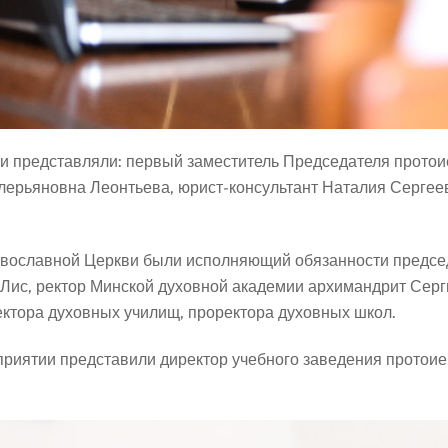
ви представляли: первый заместитель Председателя прото
лерьяновна Леонтьева, юрист-консультант Наталия Сергее
авославной Церкви были исполняющий обязанности предсе
ис, ректор Минской духовной академии архимандрит Сергии
ектора духовных училищ, проректора духовных школ.
риятии представили директор учебного заведения протоие