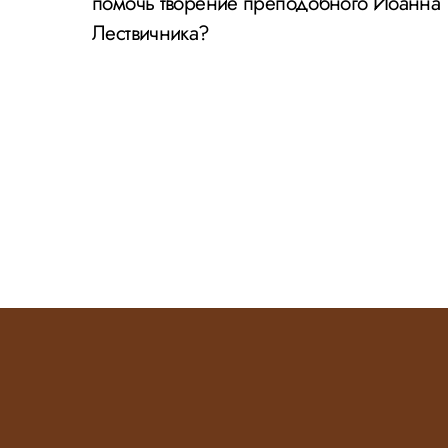
помочь творение преподобного Иоанна
Лествичника?