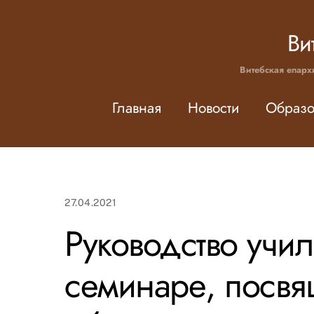
Skip
to
Ви
content
Витебская епарх
Главная
Новости
Образо
27.04.2021
Руководство учил
семинаре, посв