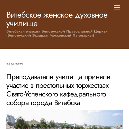
Skip
Men
to
Витебское женское духовное
content
училище
Витебская епархия Белорусской Православной Церкви
(Белорусский Экзархат Московский Патриархат)
28.08.2023
Преподаватели училища приняли
участие в престольных торжествах
Свято-Успенского кафедрального
собора города Витебска