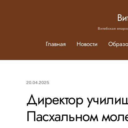
Skip
to
Ви
content
Витебская епарх
Главная
Новости
Образо
20.04.2025
Директор училищ
Пасхальном мол