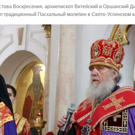
истова Воскресения, архиепископ Витебский и Оршанский Д
ил традиционный Пасхальный молебен в Свято-Успенском к