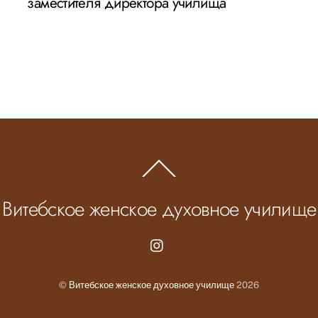
заместителя директора училища
Back
To
Top
Витебское женское духовное училище
Instagram.com
©
Витебское женское духовное училище
2026