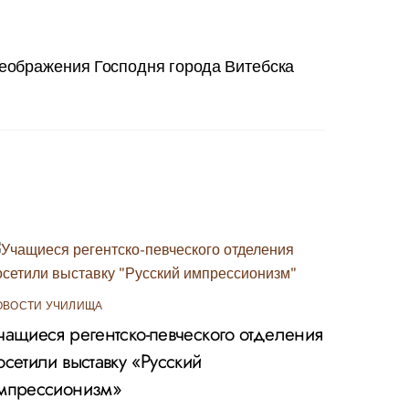
реображения Господня города Витебска
ОВОСТИ УЧИЛИЩА
чащиеся регентско-певческого отделения
осетили выставку «Русский
мпрессионизм»