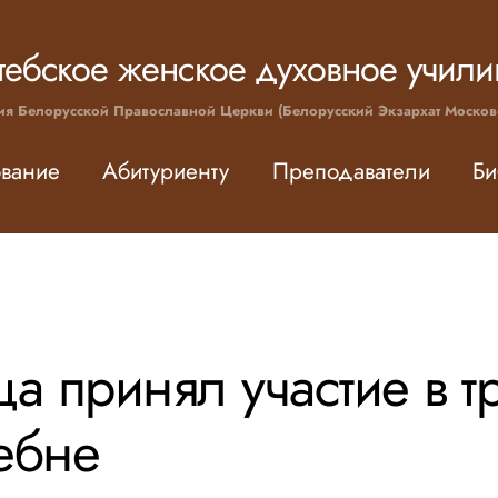
тебское женское духовное учил
ия Белорусской Православной Церкви (Белорусский Экзархат Москов
вание
Абитуриенту
Преподаватели
Би
а принял участие в 
ебне