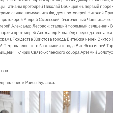
цы Татианы протоирей Николай Вабищевич; первый прорек
храма священномученика Фаддея протоиерей Николай Пруса
 протоиерей Андрей Смольский; благочинный Чашникского 
оиерей Александр Лесовой; старший тюремный священник В
пархии протоиерей Александр Ковалёв; председатель архит
храма Рождества Христова города Витебска иерей Виктор Г
й Петропавловского благочиния города Витебска иерей Та
бищевич; клирик Свято-Успенского собора Артемий Золотух
озов.
управлением Раисы Булавко.