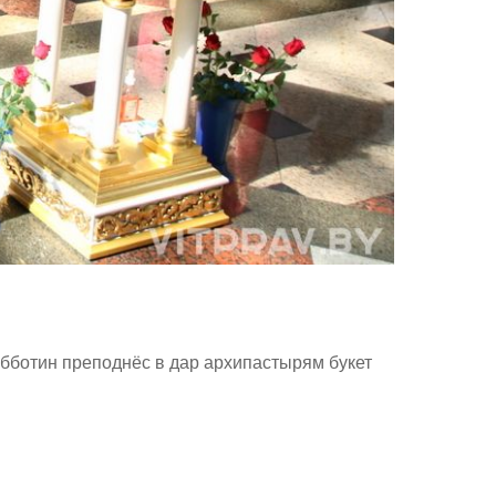
бботин преподнёс в дар архипастырям букет