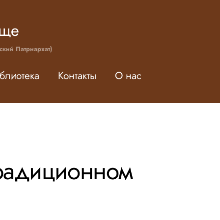
ище
ский Патриархат)
блиотека
Контакты
О нас
традиционном