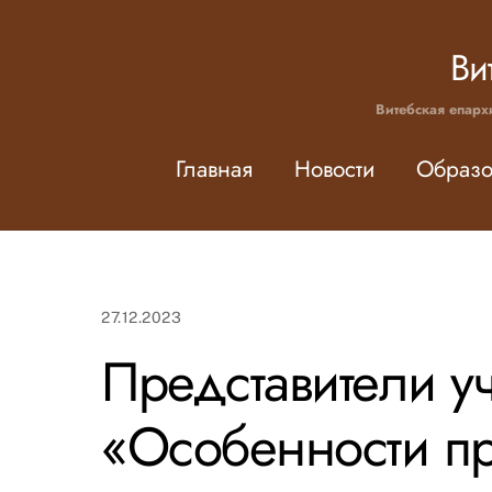
Skip
to
Ви
content
Витебская епарх
Главная
Новости
Образо
27.12.2023
Представители у
«Особенности пр