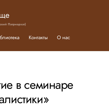
ище
ский Патриархат)
блиотека
Контакты
О нас
тие в семинаре
алистики»