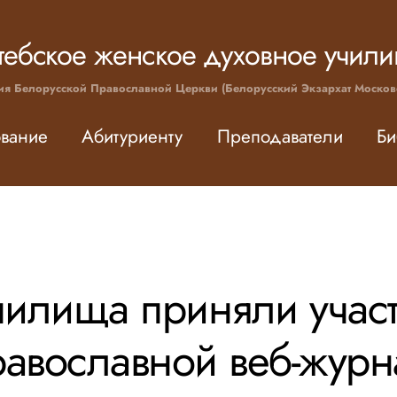
тебское женское духовное учил
ия Белорусской Православной Церкви (Белорусский Экзархат Москов
вание
Абитуриенту
Преподаватели
Би
чилища приняли учас
авославной веб-журн