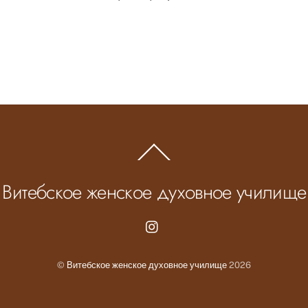
Back
To
Top
Витебское женское духовное училище
Instagram.com
©
Витебское женское духовное училище
2026