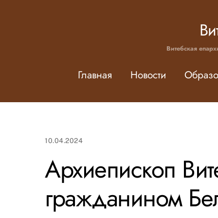
Skip
to
Ви
content
Витебская епарх
Главная
Новости
Образо
10.04.2024
Архиепископ Вит
гражданином Бе