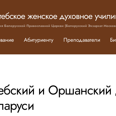
тебское женское духовное учил
ия Белорусской Православной Церкви (Белорусский Экзархат Москов
вание
Абитуриенту
Преподаватели
Би
ебский и Оршанский 
ларуси