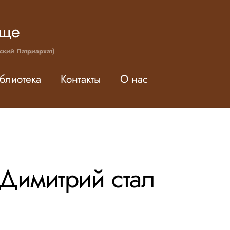
ище
ский Патриархат)
блиотека
Контакты
О нас
Димитрий стал