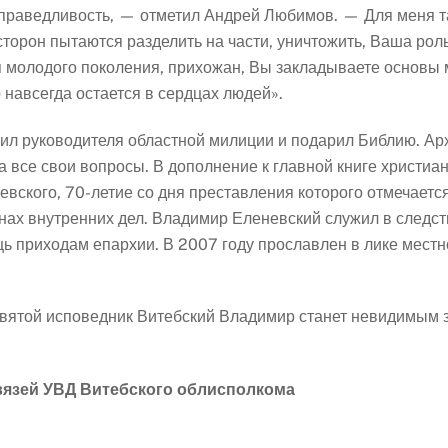
праведливость, — отметил Андрей Любимов. — Для меня та
 сторон пытаются разделить на части, уничтожить, Ваша ро
 молодого поколения, прихожан, Вы закладываете основы 
навсегда остается в сердцах людей».
л руководителя областной милиции и подарил Библию. Арх
на все свои вопросы. В дополнение к главной книге христи
ского, 70-летие со дня преставления которого отмечается
анах внутренних дел. Владимир Еленевский служил в следс
щь приходам епархии. В 2007 году прославлен в лике мес
святой исповедник Витебский Владимир станет невидимым 
язей УВД Витебского облисполкома