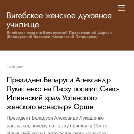
Skip
Men
to
Витебское женское духовное
content
училище
Витебская епархия Белорусской Православной Церкви
(Белорусский Экзархат Московский Патриархат)
05.05.2024
Президент Беларуси Александр
Лукашенко на Пасху посетил Свято-
Илиинский храм Успенского
женского монастыря Орши
Президент Беларуси Александр Лукашенко
рассказал, почему на Пасху приехал в Свято-
Ильинский храм Свято-Успенского женского